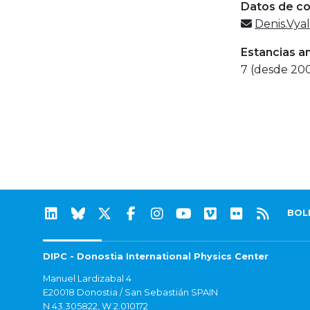
Datos de c
Denis.Vya
Estancias a
7 (desde 20
BOL
DIPC - Donostia International Physics Center
Manuel Lardizabal 4
E20018 Donostia / San Sebastián SPAIN
N 43.305822, W 2.010172