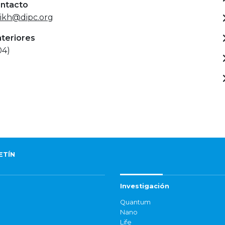
ontacto
likh@dipc.org
nteriores
04)
ETÍN
Investigación
Quantum
Nano
Life