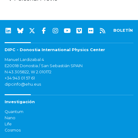
BOLETÍN
DIPC - Donostia International Physics Center
Manuel Lardizabal 4
E20018 Donostia / San Sebastián SPAIN
N 43.305822, W 2.010172
+34 943 01 57 61
dipcinfo@ehu.eus
Investigación
Quantum
Nano
Life
Cosmos