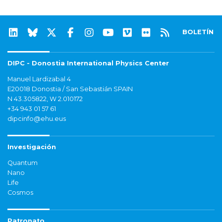
BOLETÍN
DIPC - Donostia International Physics Center
Manuel Lardizabal 4
E20018 Donostia / San Sebastián SPAIN
N 43.305822, W 2.010172
+34 943 01 57 61
dipcinfo@ehu.eus
Investigación
Quantum
Nano
Life
Cosmos
Patronato