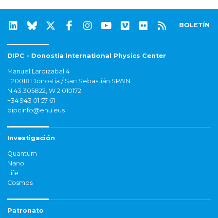
BOLETÍN
DIPC - Donostia International Physics Center
Manuel Lardizabal 4
E20018 Donostia / San Sebastián SPAIN
N 43.305822, W 2.010172
+34 943 01 57 61
dipcinfo@ehu.eus
Investigación
Quantum
Nano
Life
Cosmos
Patronato