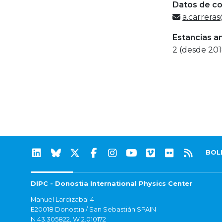
Datos de c
a.carrera
Estancias a
2 (desde 201
BOL
DIPC - Donostia International Physics Center
Manuel Lardizabal 4
E20018 Donostia / San Sebastián SPAIN
N 43.305822, W 2.010172