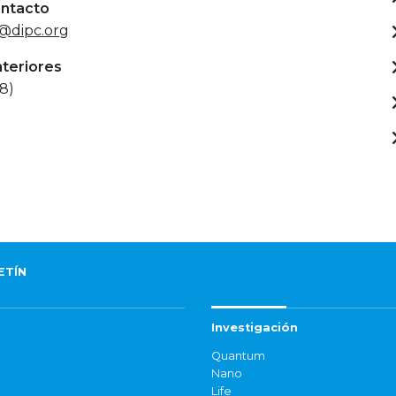
ontacto
s@dipc.org
nteriores
8)
ETÍN
Investigación
Quantum
Nano
Life