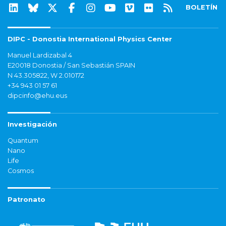
BOLETÍN
DIPC - Donostia International Physics Center
Manuel Lardizabal 4
E20018 Donostia / San Sebastián SPAIN
N 43.305822, W 2.010172
+34 943 01 57 61
dipcinfo@ehu.eus
Investigación
Quantum
Nano
Life
Cosmos
Patronato