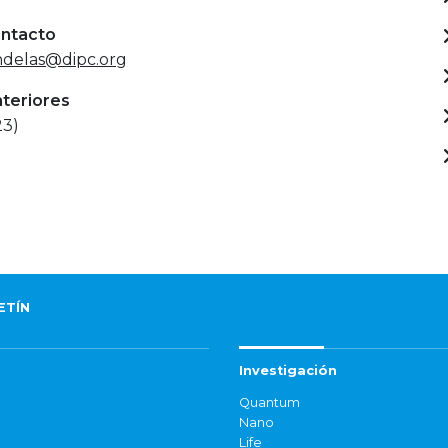
ontacto
ndelas@dipc.org
nteriores
23)
ETÍN
Investigación
Quantum
Nano
Life