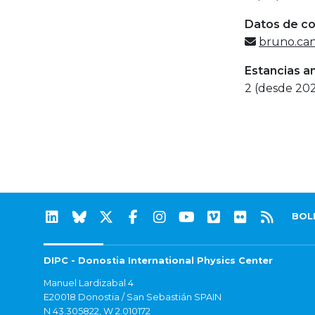
Datos de c
bruno.ca
Estancias a
2 (desde 20
BOL
DIPC - Donostia International Physics Center
Manuel Lardizabal 4
E20018 Donostia / San Sebastián SPAIN
N 43.305822, W 2.010172