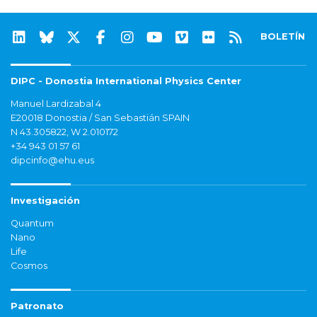
BOLETÍN
DIPC - Donostia International Physics Center
Manuel Lardizabal 4
E20018 Donostia / San Sebastián SPAIN
N 43.305822, W 2.010172
+34 943 01 57 61
dipcinfo@ehu.eus
Investigación
Quantum
Nano
Life
Cosmos
Patronato