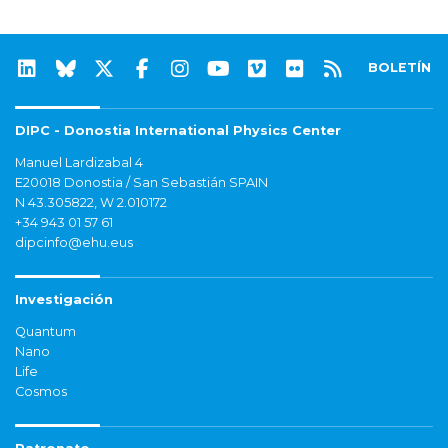
BOLETÍN
DIPC - Donostia International Physics Center
Manuel Lardizabal 4
E20018 Donostia / San Sebastián SPAIN
N 43.305822, W 2.010172
+34 943 01 57 61
dipcinfo@ehu.eus
Investigación
Quantum
Nano
Life
Cosmos