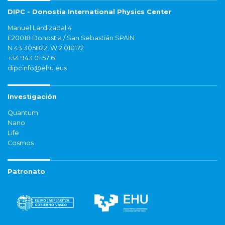
DIPC - Donostia International Physics Center
Manuel Lardizabal 4
E20018 Donostia / San Sebastián SPAIN
N 43.305822, W 2.010172
+34 943 01 57 61
dipcinfo@ehu.eus
Investigación
Quantum
Nano
Life
Cosmos
Patronato