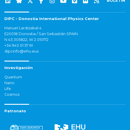
BOLETÍN
DIPC - Donostia International Physics Center
Manuel Lardizabal 4
E20018 Donostia / San Sebastián SPAIN
N 43.305822, W 2.010172
+34 943 01 57 61
dipcinfo@ehu.eus
Investigación
Quantum
Nano
Life
Cosmos
Patronato