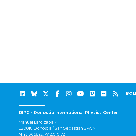
BOL
DIPC - Donostia International Physics Center
Manuel Lardizabal 4
E20018 Donostia / San Sebastián SPAIN
N 43.305822, W 2.010172