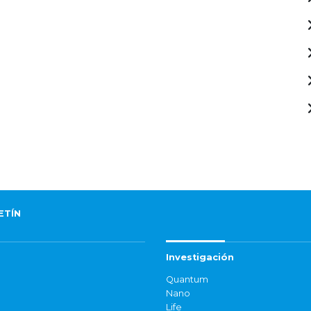
ETÍN
Investigación
Quantum
Nano
Life