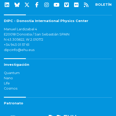
BOLETÍN
DIPC - Donostia International Physics Center
Manuel Lardizabal 4
E20018 Donostia / San Sebastián SPAIN
N 43.305822, W 2.010172
+34 943 01 57 61
dipcinfo@ehu.eus
Investigación
Quantum
Nano
Life
Cosmos
Patronato