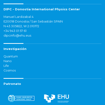
DIPC - Donostia International Physics Center
Manuel Lardizabal 4
E20018 Donostia / San Sebastián SPAIN
N 43.305822, W 2.010172
+34 943 01 57 61
dipcinfo@ehu.eus
Investigación
Quantum
Nano
Life
Cosmos
Patronato