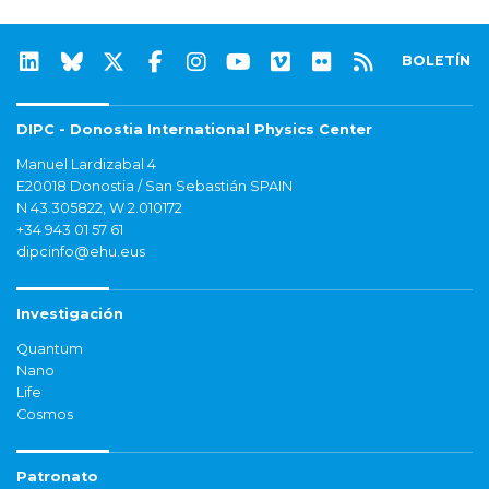
BOLETÍN
DIPC - Donostia International Physics Center
Manuel Lardizabal 4
E20018 Donostia / San Sebastián SPAIN
N 43.305822, W 2.010172
+34 943 01 57 61
dipcinfo@ehu.eus
Investigación
Quantum
Nano
Life
Cosmos
Patronato