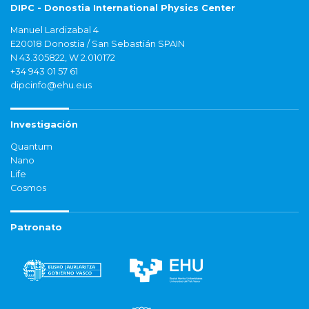
DIPC - Donostia International Physics Center
Manuel Lardizabal 4
E20018 Donostia / San Sebastián SPAIN
N 43.305822, W 2.010172
+34 943 01 57 61
dipcinfo@ehu.eus
Investigación
Quantum
Nano
Life
Cosmos
Patronato