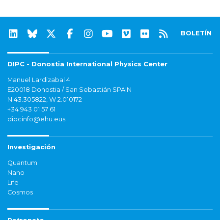
BOLETÍN
DIPC - Donostia International Physics Center
Manuel Lardizabal 4
E20018 Donostia / San Sebastián SPAIN
N 43.305822, W 2.010172
+34 943 01 57 61
dipcinfo@ehu.eus
Investigación
Quantum
Nano
Life
Cosmos