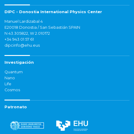
DIPC - Donostia International Physics Center
Manuel Lardizabal 4
E20018 Donostia / San Sebastián SPAIN
N 43.305822, W 2.010172
+34 943 01 57 61
dipcinfo@ehu.eus
Investigación
Quantum
Nano
Life
Cosmos
Patronato