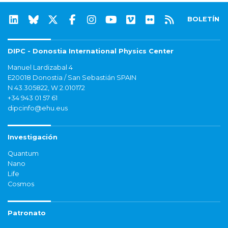
BOLETÍN
DIPC - Donostia International Physics Center
Manuel Lardizabal 4
E20018 Donostia / San Sebastián SPAIN
N 43.305822, W 2.010172
+34 943 01 57 61
dipcinfo@ehu.eus
Investigación
Quantum
Nano
Life
Cosmos
Patronato