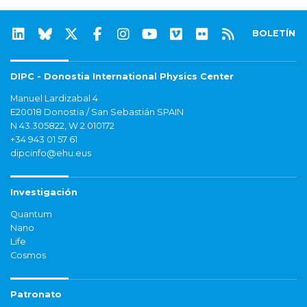
BOLETÍN
DIPC - Donostia International Physics Center
Manuel Lardizabal 4
E20018 Donostia / San Sebastián SPAIN
N 43.305822, W 2.010172
+34 943 01 57 61
dipcinfo@ehu.eus
Investigación
Quantum
Nano
Life
Cosmos
Patronato