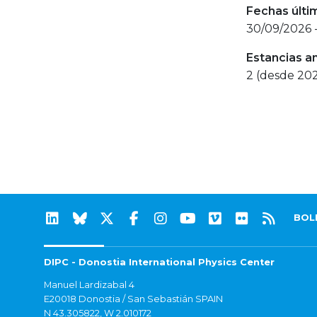
Fechas últi
30/09/2026 
Estancias a
2 (desde 20
BOL
DIPC - Donostia International Physics Center
Manuel Lardizabal 4
E20018 Donostia / San Sebastián SPAIN
N 43.305822, W 2.010172