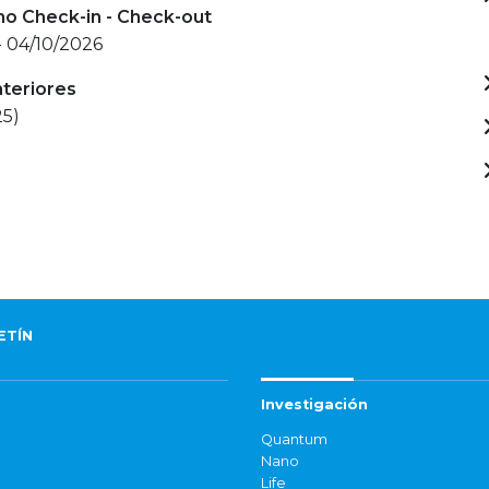
mo Check-in - Check-out
- 04/10/2026
nteriores
25)
ETÍN
Investigación
Quantum
Nano
Life