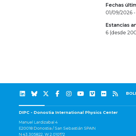
Fechas últi
01/09/2026 -
Estancias a
6 (desde 20
BOL
DIPC - Donostia International Physics Center
Manuel Lardizabal 4
E20018 Donostia / San Sebastián SPAIN
N 43.305822, W 2.010172