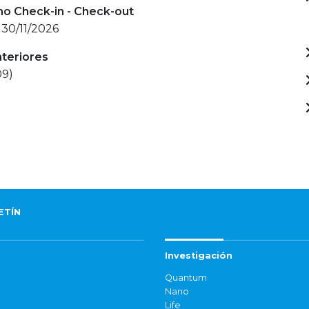
mo Check-in - Check-out
 30/11/2026
nteriores
09)
ETÍN
Investigación
Quantum
Nano
Life