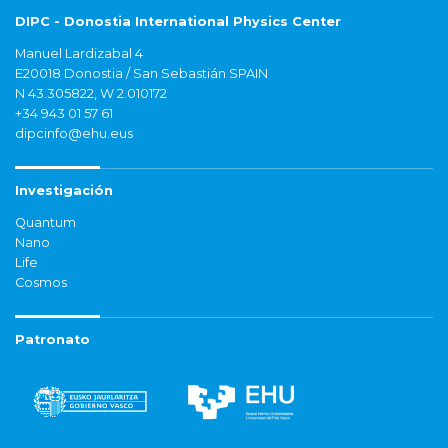
DIPC - Donostia International Physics Center
Manuel Lardizabal 4
E20018 Donostia / San Sebastián SPAIN
N 43.305822, W 2.010172
+34 943 01 57 61
dipcinfo@ehu.eus
Investigación
Quantum
Nano
Life
Cosmos
Patronato