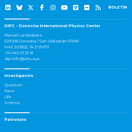
BOLETÍN
DIPC - Donostia International Physics Center
Manuel Lardizabal 4
E20018 Donostia / San Sebastián SPAIN
N 43.305822, W 2.010172
+34 943 01 57 61
dipcinfo@ehu.eus
Investigación
Quantum
Nano
Life
Cosmos
Patronato