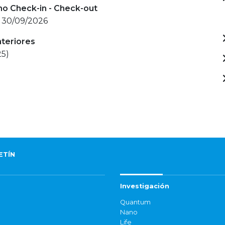
mo Check-in - Check-out
- 30/09/2026
nteriores
25)
ETÍN
Investigación
Quantum
Nano
Life