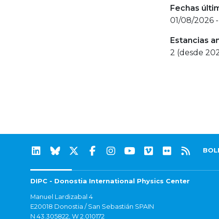
Fechas últi
01/08/2026 
Estancias a
2 (desde 20
BOL
DIPC - Donostia International Physics Center
Manuel Lardizabal 4
E20018 Donostia / San Sebastián SPAIN
N 43.305822, W 2.010172