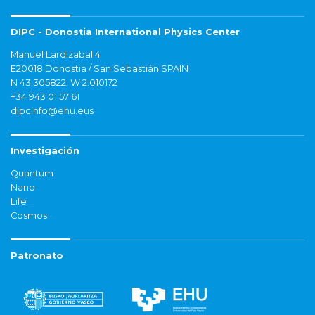
DIPC - Donostia International Physics Center
Manuel Lardizabal 4
E20018 Donostia / San Sebastián SPAIN
N 43.305822, W 2.010172
+34 943 01 57 61
dipcinfo@ehu.eus
Investigación
Quantum
Nano
Life
Cosmos
Patronato