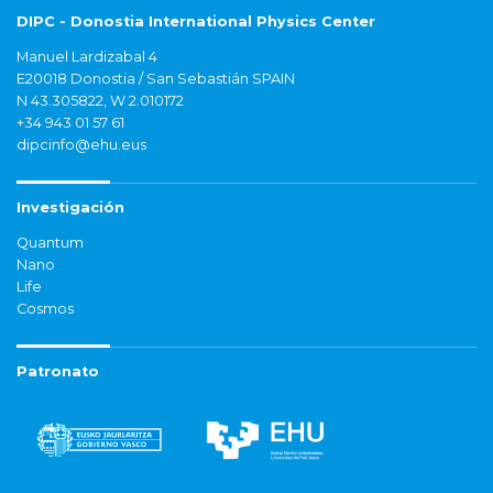
DIPC - Donostia International Physics Center
Manuel Lardizabal 4
E20018 Donostia / San Sebastián SPAIN
N 43.305822, W 2.010172
+34 943 01 57 61
dipcinfo@ehu.eus
Investigación
Quantum
Nano
Life
Cosmos
Patronato