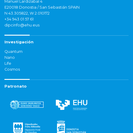
Manuel Lardizabal 4
E20018 Donostia / San Sebastián SPAIN
N 43.305822, W 2.010172
+34 943 01 57 61
dipcinfo@ehu.eus
Investigación
Quantum
Nano
Life
Cosmos
Patronato