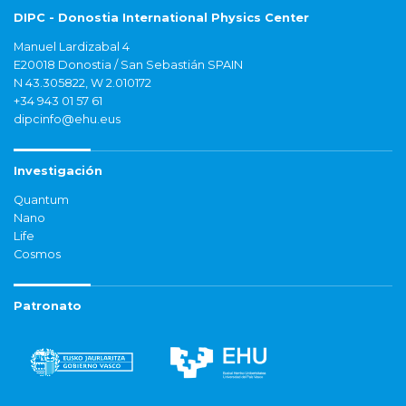
DIPC - Donostia International Physics Center
Manuel Lardizabal 4
E20018 Donostia / San Sebastián SPAIN
N 43.305822, W 2.010172
+34 943 01 57 61
dipcinfo@ehu.eus
Investigación
Quantum
Nano
Life
Cosmos
Patronato