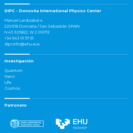
DIPC - Donostia International Physics Center
Manuel Lardizabal 4
E20018 Donostia / San Sebastián SPAIN
N 43.305822, W 2.010172
+34 943 01 57 61
dipcinfo@ehu.eus
Investigación
Quantum
Nano
Life
Cosmos
Patronato