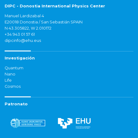
DIPC - Donostia International Physics Center
Manuel Lardizabal 4
E20018 Donostia / San Sebastián SPAIN
N 43.305822, W 2.010172
+34 943 01 57 61
dipcinfo@ehu.eus
Investigación
Quantum
Nano
Life
Cosmos
Patronato