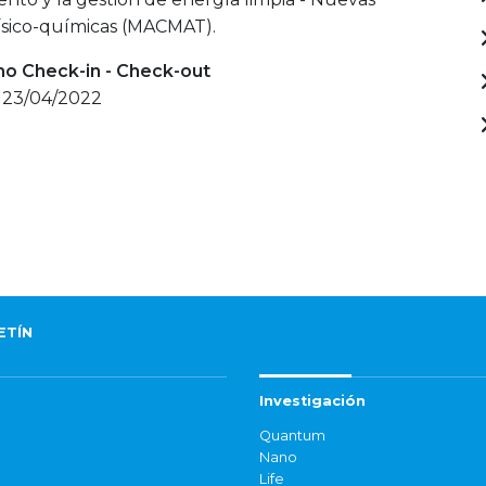
físico-químicas (MACMAT).
mo Check-in - Check-out
- 23/04/2022
ETÍN
Investigación
Quantum
Nano
Life