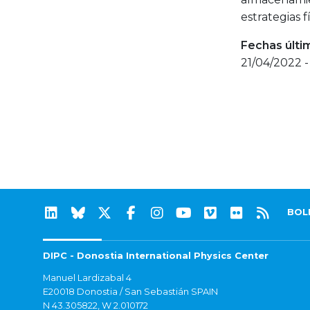
estrategias 
Fechas últi
21/04/2022 
BOL
DIPC - Donostia International Physics Center
Manuel Lardizabal 4
E20018 Donostia / San Sebastián SPAIN
N 43.305822, W 2.010172