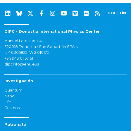
BOLETÍN
DIPC - Donostia International Physics Center
Manuel Lardizabal 4
E20018 Donostia / San Sebastián SPAIN
N 43.305822, W 2.010172
+34 943 01 57 61
dipcinfo@ehu.eus
Investigación
Quantum
Nano
Life
Cosmos
Patronato