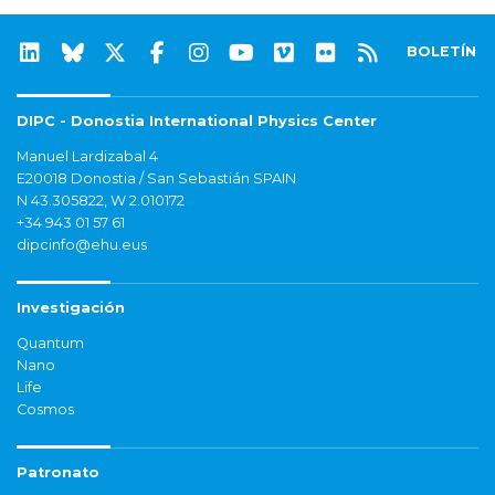
BOLETÍN
DIPC - Donostia International Physics Center
Manuel Lardizabal 4
E20018 Donostia / San Sebastián SPAIN
N 43.305822, W 2.010172
+34 943 01 57 61
dipcinfo@ehu.eus
Investigación
Quantum
Nano
Life
Cosmos
Patronato