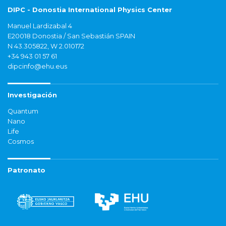
DIPC - Donostia International Physics Center
Manuel Lardizabal 4
E20018 Donostia / San Sebastián SPAIN
N 43.305822, W 2.010172
+34 943 01 57 61
dipcinfo@ehu.eus
Investigación
Quantum
Nano
Life
Cosmos
Patronato