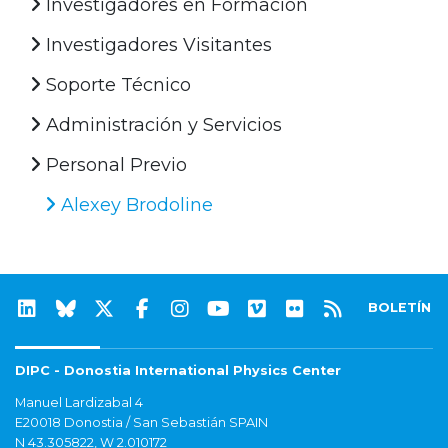
Investigadores en Formación
Investigadores Visitantes
Soporte Técnico
Administración y Servicios
Personal Previo
Alexey Brodoline
BOLETÍN
DIPC - Donostia International Physics Center
Manuel Lardizabal 4
E20018 Donostia / San Sebastián SPAIN
N 43.305822, W 2.010172