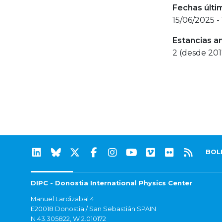
Fechas últi
15/06/2025 -
Estancias a
2 (desde 201
BOL
DIPC - Donostia International Physics Center
Manuel Lardizabal 4
E20018 Donostia / San Sebastián SPAIN
N 43.305822, W 2.010172