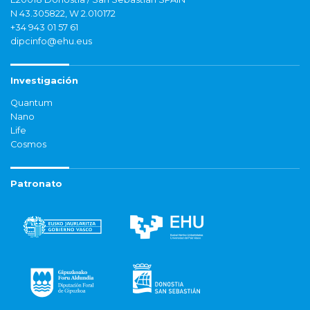
N 43.305822, W 2.010172
+34 943 01 57 61
dipcinfo@ehu.eus
Investigación
Quantum
Nano
Life
Cosmos
Patronato