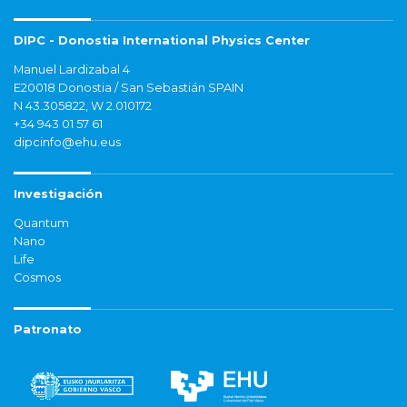
DIPC - Donostia International Physics Center
Manuel Lardizabal 4
E20018 Donostia / San Sebastián SPAIN
N 43.305822, W 2.010172
+34 943 01 57 61
dipcinfo@ehu.eus
Investigación
Quantum
Nano
Life
Cosmos
Patronato