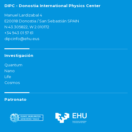
DIPC - Donostia International Physics Center
Manuel Lardizabal 4
E20018 Donostia / San Sebastián SPAIN
N 43.305822, W 2.010172
+34 943 01 57 61
dipcinfo@ehu.eus
Investigación
Quantum
Nano
Life
Cosmos
Patronato