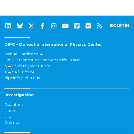
BOLETÍN
DIPC - Donostia International Physics Center
Manuel Lardizabal 4
E20018 Donostia / San Sebastián SPAIN
N 43.305822, W 2.010172
+34 943 01 57 61
dipcinfo@ehu.eus
Investigación
Quantum
Nano
Life
Cosmos