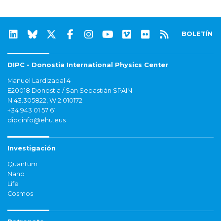
BOLETÍN
DIPC - Donostia International Physics Center
Manuel Lardizabal 4
E20018 Donostia / San Sebastián SPAIN
N 43.305822, W 2.010172
+34 943 01 57 61
dipcinfo@ehu.eus
Investigación
Quantum
Nano
Life
Cosmos