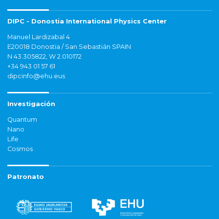
DIPC - Donostia International Physics Center
Manuel Lardizabal 4
E20018 Donostia / San Sebastián SPAIN
N 43.305822, W 2.010172
+34 943 01 57 61
dipcinfo@ehu.eus
Investigación
Quantum
Nano
Life
Cosmos
Patronato