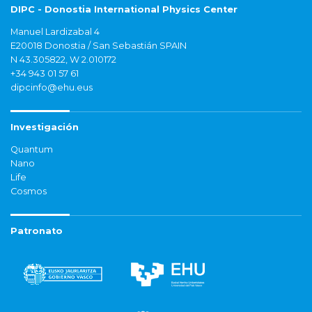
DIPC - Donostia International Physics Center
Manuel Lardizabal 4
E20018 Donostia / San Sebastián SPAIN
N 43.305822, W 2.010172
+34 943 01 57 61
dipcinfo@ehu.eus
Investigación
Quantum
Nano
Life
Cosmos
Patronato