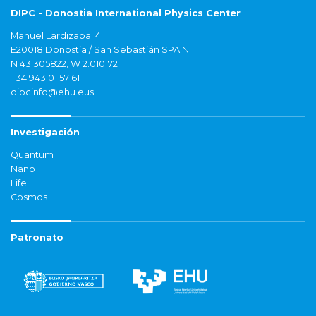
DIPC - Donostia International Physics Center
Manuel Lardizabal 4
E20018 Donostia / San Sebastián SPAIN
N 43.305822, W 2.010172
+34 943 01 57 61
dipcinfo@ehu.eus
Investigación
Quantum
Nano
Life
Cosmos
Patronato