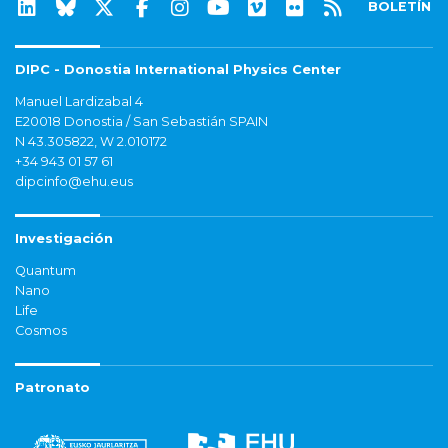
BOLETÍN
DIPC - Donostia International Physics Center
Manuel Lardizabal 4
E20018 Donostia / San Sebastián SPAIN
N 43.305822, W 2.010172
+34 943 01 57 61
dipcinfo@ehu.eus
Investigación
Quantum
Nano
Life
Cosmos
Patronato