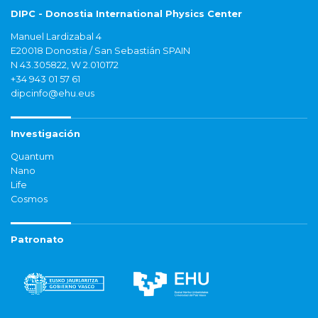
DIPC - Donostia International Physics Center
Manuel Lardizabal 4
E20018 Donostia / San Sebastián SPAIN
N 43.305822, W 2.010172
+34 943 01 57 61
dipcinfo@ehu.eus
Investigación
Quantum
Nano
Life
Cosmos
Patronato