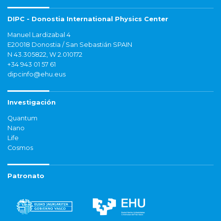
DIPC - Donostia International Physics Center
Manuel Lardizabal 4
E20018 Donostia / San Sebastián SPAIN
N 43.305822, W 2.010172
+34 943 01 57 61
dipcinfo@ehu.eus
Investigación
Quantum
Nano
Life
Cosmos
Patronato