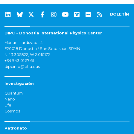
BOLETÍN
DIPC - Donostia International Physics Center
Manuel Lardizabal 4
E20018 Donostia / San Sebastián SPAIN
N 43.305822, W 2.010172
+34 943 01 57 61
dipcinfo@ehu.eus
Investigación
Quantum
Nano
Life
Cosmos
Patronato