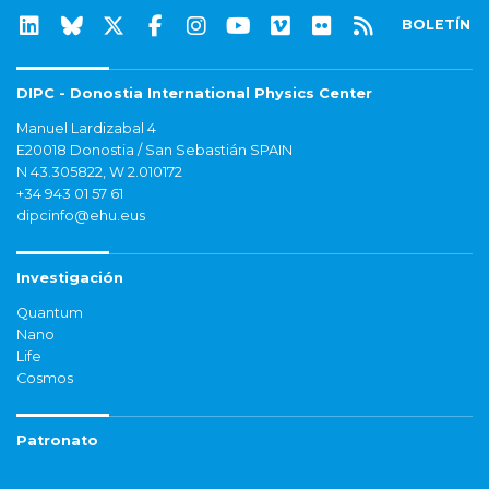
BOLETÍN
DIPC - Donostia International Physics Center
Manuel Lardizabal 4
E20018 Donostia / San Sebastián SPAIN
N 43.305822, W 2.010172
+34 943 01 57 61
dipcinfo@ehu.eus
Investigación
Quantum
Nano
Life
Cosmos
Patronato